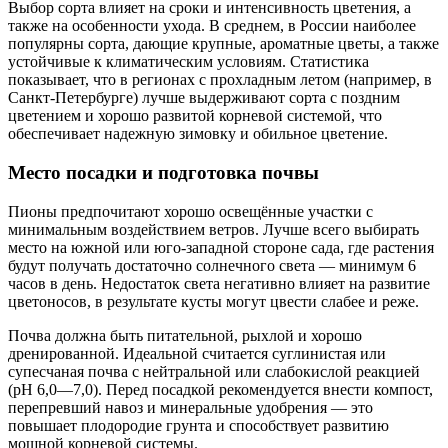
Выбор сорта влияет на сроки и интенсивность цветения, а
также на особенности ухода. В среднем, в России наиболее
популярны сорта, дающие крупные, ароматные цветы, а также
устойчивые к климатическим условиям. Статистика
показывает, что в регионах с прохладным летом (например, в
Санкт-Петербурге) лучше выдерживают сорта с поздним
цветением и хорошо развитой корневой системой, что
обеспечивает надежную зимовку и обильное цветение.
Место посадки и подготовка почвы
Пионы предпочитают хорошо освещённые участки с
минимальным воздействием ветров. Лучше всего выбирать
место на южной или юго-западной стороне сада, где растения
будут получать достаточно солнечного света — минимум 6
часов в день. Недостаток света негативно влияет на развитие
цветоносов, в результате кусты могут цвести слабее и реже.
Почва должна быть питательной, рыхлой и хорошо
дренированной. Идеальной считается суглинистая или
супесчаная почва с нейтральной или слабокислой реакцией
(pH 6,0—7,0). Перед посадкой рекомендуется внести компост,
перепревший навоз и минеральные удобрения — это
повышает плодородие грунта и способствует развитию
мощной корневой системы.