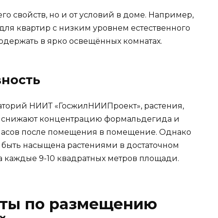
его свойств, но и от условий в доме. Например,
для квартир с низким уровнем естественного
одержать в ярко освещённых комнатах.
вность
аторий НИИТ «ГосжилНИИПроект», растения,
я, снижают концентрацию формальдегида и
8 часов после помещения в помещение. Однако
а быть насыщена растениями в достаточном
а каждые 9-10 квадратных метров площади.
еты по размещению