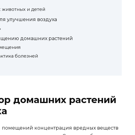
 животных и детей
ля улучшения воздуха
ь
мещению домашних растений
змещения
актика болезней
ор домашних растений
ха
ри помещений концентрация вредных веществ