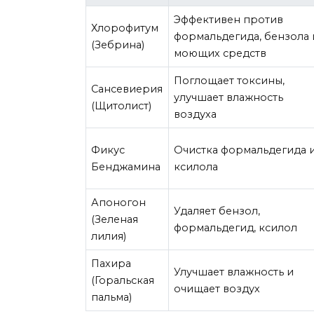
Эффективен против
Хлорофитум
формальдегида, бензола 
(Зебрина)
моющих средств
Поглощает токсины,
Сансевиерия
улучшает влажность
(Щитолист)
воздуха
Фикус
Очистка формальдегида 
Бенджамина
ксилола
Апоногон
Удаляет бензол,
(Зеленая
формальдегид, ксилол
лилия)
Пахира
Улучшает влажность и
(Горальская
очищает воздух
пальма)