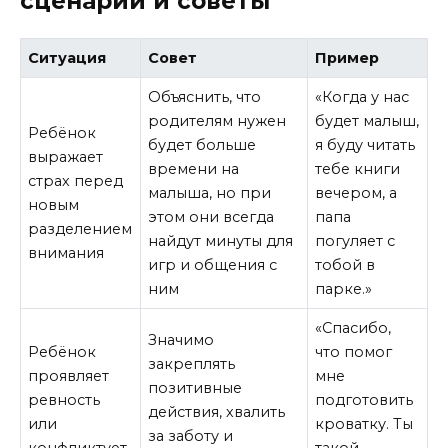
сценарии и советы
Ситуация
Совет
Пример
Объяснить, что
«Когда у нас
родителям нужен
будет малыш,
Ребёнок
будет больше
я буду читать
выражает
времени на
тебе книги
страх перед
малыша, но при
вечером, а
новым
этом они всегда
папа
разделением
найдут минуты для
погуляет с
внимания
игр и общения с
тобой в
ним
парке.»
«Спасибо,
Значимо
Ребёнок
что помог
закреплять
проявляет
мне
позитивные
ревность
подготовить
действия, хвалить
или
кроватку. Ты
за заботу и