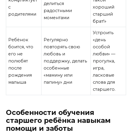
конфликтует
такой
делиться
с
хороший
радостными
родителями
старший
моментами
брат!»
Устроить
Ребёнок
Регулярно
«день
боится, что
повторять свою
особой
его не
любовь и
любви» —
полюбят
поддержку, делать
прогулка,
после
особенные
игра,
рождения
«мамину или
ласковые
малыша
папину» дни
слова для
старшего.
Особенности обучения
старшего ребёнка навыкам
помощи и заботы