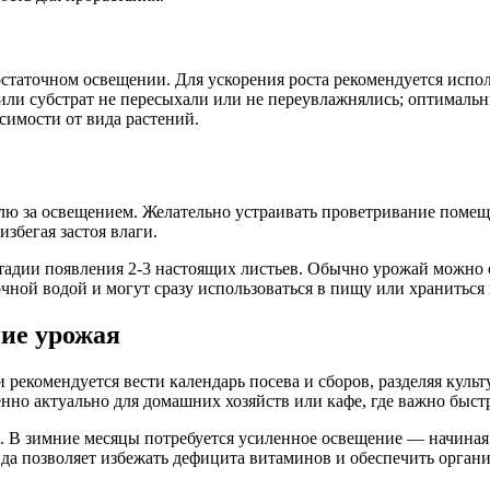
остаточном освещении. Для ускорения роста рекомендуется испо
 или субстрат не пересыхали или не переувлажнялись; оптимал
исимости от вида растений.
олю за освещением. Желательно устраивать проветривание помещ
збегая застоя влаги.
дии появления 2-3 настоящих листьев. Обычно урожай можно сня
чной водой и могут сразу использоваться в пищу или храниться 
ие урожая
рекомендуется вести календарь посева и сборов, разделяя куль
енно актуально для домашних хозяйств или кафе, где важно быст
 В зимние месяцы потребуется усиленное освещение — начиная 
да позволяет избежать дефицита витаминов и обеспечить орга