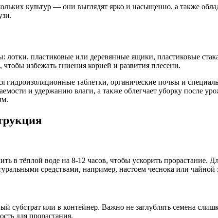
скольких культур — они выглядят ярко и насыщенно, а также об
узи.
: лотки, пластиковые или деревянные ящики, пластиковые ста
 чтобы избежать гниения корней и развития плесени.
ся гидроизоляционные таблетки, органические почвы и специал
емости и удержанию влаги, а также облегчает уборку после урож
ым.
трукция
ть в тёплой воде на 8-12 часов, чтобы ускорить прорастание. 
уральными средствами, например, настоем чеснока или чайной 
 субстрат или в контейнер. Важно не заглублять семена слишко
сть для прорастания.