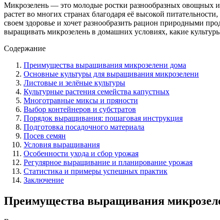
Микрозелень — это молодые ростки разнообразных овощных и т
растет во многих странах благодаря её высокой питательности,
своем здоровье и хочет разнообразить рацион природными про
выращивать микрозелень в домашних условиях, какие культуры
Содержание
Преимущества выращивания микрозелени дома
Основные культуры для выращивания микрозелени
Листовые и зелёные культуры
Культурные растения семейства капустных
Многотравные миксы и пряности
Выбор контейнеров и субстратов
Порядок выращивания: пошаговая инструкция
Подготовка посадочного материала
Посев семян
Условия выращивания
Особенности ухода и сбор урожая
Регулярное выращивание и планирование урожая
Статистика и примеры успешных практик
Заключение
Преимущества выращивания микрозел