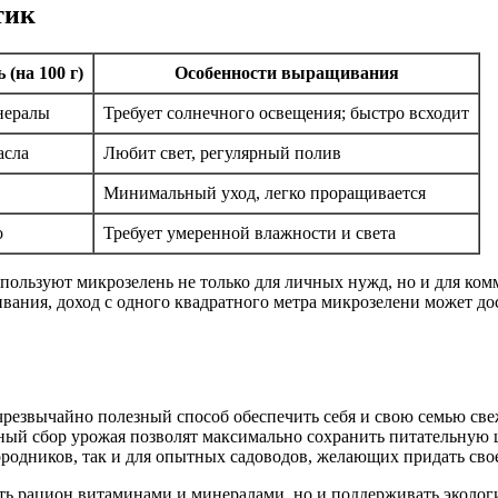
тик
(на 100 г)
Особенности выращивания
нералы
Требует солнечного освещения; быстро всходит
асла
Любит свет, регулярный полив
Минимальный уход, легко проращивается
о
Требует умеренной влажности и света
ользуют микрозелень не только для личных нужд, но и для ком
ания, доход с одного квадратного метра микрозелени может дос
резвычайно полезный способ обеспечить себя и свою семью св
ный сбор урожая позволят максимально сохранить питательную ц
ородников, так и для опытных садоводов, желающих придать сво
ть рацион витаминами и минералами, но и поддерживать экологи