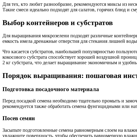
Для тех, кто любит разнообразие, рекомендуются миксы из не
Такие смеси идеально подходят для салатов, горячих блюд и см
Выбор контейнеров и субстратов
Для выращивания микрозелени подходят различные контейнеры
емкость имела дренажные отверстия для стекания лишней воды,
Что касается субстратов, наибольшей популярностью пользуют
кокосового субстрата способствует хорошей воздушной проница
2 кг субстрата, что делает выращивание экономичным и удобн
Порядок выращивания: пошаговая инс
Подготовка посадочного материала
Перед посадкой семена необходимо тщательно промыть и замочи
рекомендуется также обработать семена фунгицидными или нат
Посев семян
Засыпьте подготовленные семена равномерным слоем на влажный
увлажните поверхность, чтобы обеспечить равномерную влажно