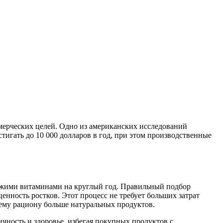
мерческих целей. Одно из американских исследований
тигать до 10 000 долларов в год, при этом производственные
ежими витаминами на круглый год. Правильный подбор
енность ростков. Этот процесс не требует больших затрат
ему рациону больше натуральных продуктов.
чность и здоровье, избегая покупных продуктов с