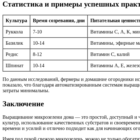
Статистика и примеры успешных прак
Культура
Время созревания, дни
Питательная ценность 
Руккола
7-10
Витамины С, А, К, ми
Базилик
10-14
Витамины, эфирные м
Редис
8-12
Витамин C, калий
Шпинат
10-14
Витамины А, Е, желез
По данным исследований, фермеры и домашние огородники исп
показало, что благодаря автоматизированным системам выращив
затраты минимальны.
Заключение
Выращивание микрозелени дома — это простой, доступный и ч
культур, использование качественных субстратов и своевремен
времени и усилий и отлично подходит как для начинающих ог
Имея под рукой свежую микрозелень, можно не только обогати