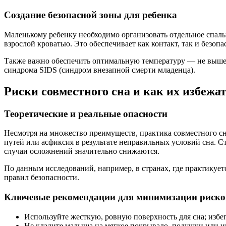
Создание безопасной зоны для ребенка
Маленькому ребенку необходимо организовать отдельное спальн
взрослой кроватью. Это обеспечивает как контакт, так и безоп
Также важно обеспечить оптимальную температуру — не выше 
синдрома SIDS (синдром внезапной смерти младенца).
Риски совместного сна и как их избежа
Теоретические и реальные опасности
Несмотря на множество преимуществ, практика совместного сн
путей или асфиксия в результате неправильных условий сна. С
случаи осложнений значительно снижаются.
По данным исследований, например, в странах, где практикует
правил безопасности.
Ключевые рекомендации для минимизации риско
Используйте жесткую, ровную поверхность для сна; избе
Не кладите малыша на мягкое покрывало, подушки или и