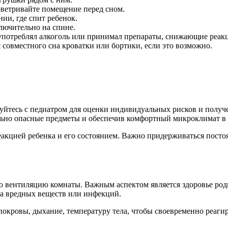
оветривайте помещение перед сном.
ии, где спит ребенок.
лючительно на спине.
х употреблял алкоголь или принимал препараты, снижающие реак
 совместного сна кроватки или бортики, если это возможно.
ируйтесь с педиатром для оценки индивидуальных рисков и полу
ально опасные предметы и обеспечив комфортный микроклимат в 
еакцией ребенка и его состоянием. Важно придерживаться посто
 вентиляцию комнаты. Важным аспектом является здоровье роди
са вредных веществ или инфекций.
покровы, дыхание, температуру тела, чтобы своевременно реаги