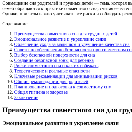
Совмещение сна родителей и грудных детей — тема, которая в
семей обращаются к практике совместного сна, считая её ест
Однако, при этом важно учитывать все риски и соблюдать реко
Содержание
Преимущества совместного сна для грудных детей
Эмоциональное развитие и укрепление связи
Облегчение ухода за малышом и улучшение качества сна
Советы по обеспечению безопасности при совместном сн
Выбор безопасной поверхности для сна
Создание безопасной зоны для ребенка
Риски совместного сна и как их избежать
Теоретические и реальные опасности
Ключевые рекомендации для минимизации рисков
Общие рекомендации для родителей
Планирование и подготовка к совместному сну
Общая гигиена и здоровье
Заключение
Преимущества совместного сна для гру
Эмоциональное развитие и укрепление связи