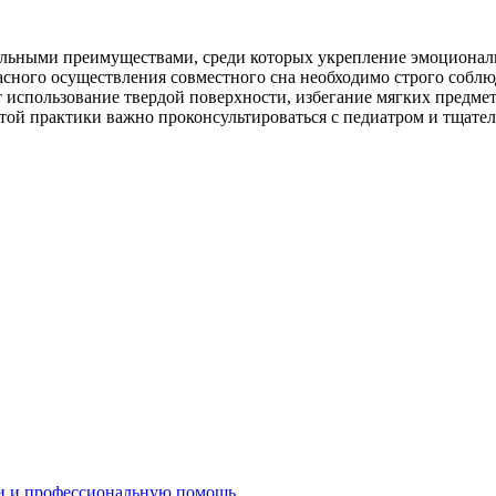
тельными преимуществами, среди которых укрепление эмоциональ
зопасного осуществления совместного сна необходимо строго соб
использование твердой поверхности, избегание мягких предмет
ой практики важно проконсультироваться с педиатром и тщатель