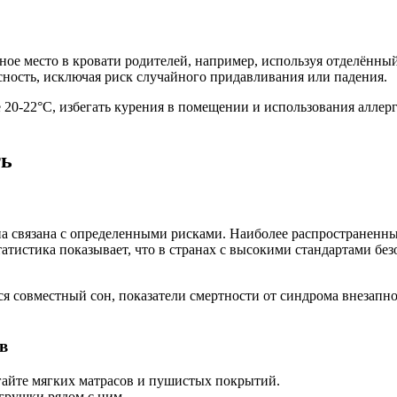
ое место в кровати родителей, например, используя отделённый
асность, исключая риск случайного придавливания или падения.
20-22°C, избегать курения в помещении и использования аллер
ть
а связана с определенными рисками. Наиболее распространенны
татистика показывает, что в странах с высокими стандартами б
ся совместный сон, показатели смертности от синдрома внезапн
в
гайте мягких матрасов и пушистых покрытий.
грушки рядом с ним.