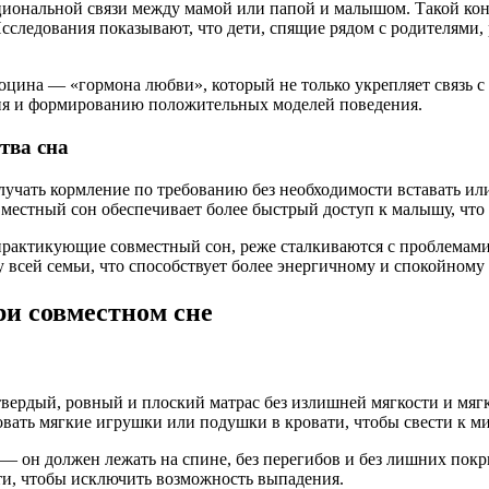
иональной связи между мамой или папой и малышом. Такой кон
следования показывают, что дети, спящие рядом с родителями, 
оцина — «гормона любви», который не только укрепляет связь с 
рия и формированию положительных моделей поведения.
тва сна
олучать кормление по требованию без необходимости вставать и
вместный сон обеспечивает более быстрый доступ к малышу, что
 практикующие совместный сон, реже сталкиваются с проблемами
у всей семьи, что способствует более энергичному и спокойному
ри совместном сне
 твердый, ровный и плоский матрас без излишней мягкости и мя
овать мягкие игрушки или подушки в кровати, чтобы свести к 
— он должен лежать на спине, без перегибов и без лишних покр
ти, чтобы исключить возможность выпадения.