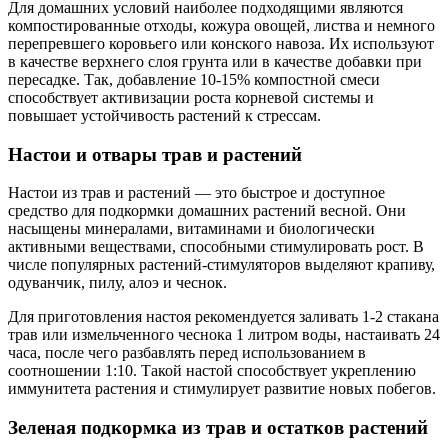
Для домашних условий наиболее подходящими являются
компостированные отходы, кожура овощей, листва и немного
перепревшего коровьего или конского навоза. Их используют
в качестве верхнего слоя грунта или в качестве добавки при
пересадке. Так, добавление 10-15% компостной смеси
способствует активизации роста корневой системы и
повышает устойчивость растений к стрессам.
Настои и отвары трав и растений
Настои из трав и растений — это быстрое и доступное
средство для подкормки домашних растений весной. Они
насыщены минералами, витаминами и биологически
активными веществами, способными стимулировать рост. В
числе популярных растений-стимуляторов выделяют крапиву,
одуванчик, пилу, алоэ и чеснок.
Для приготовления настоя рекомендуется заливать 1-2 стакана
трав или измельченного чеснока 1 литром воды, настаивать 24
часа, после чего разбавлять перед использованием в
соотношении 1:10. Такой настой способствует укреплению
иммунитета растения и стимулирует развитие новых побегов.
Зеленая подкормка из трав и остатков растений