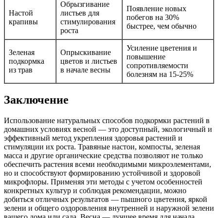
Обрызгивание
Появление новых
Настой
листьев для
побегов на 30%
крапивы
стимулирования
быстрее, чем обычно
роста
Усиление цветения и
Зеленая
Опрыскивание
повышение
подкормка
цветов и листьев
сопротивляемости
из трав
в начале весны
болезням на 15-25%
Заключение
Использование натуральных способов подкормки растений в
домашних условиях весной — это доступный, экологичный и
эффективный метод укрепления здоровья растений и
стимуляции их роста. Травяные настои, компосты, зеленая
масса и другие органические средства позволяют не только
обеспечить растения всеми необходимыми микроэлементами,
но и способствуют формированию устойчивой и здоровой
микрофлоры. Применяя эти методы с учетом особенностей
конкретных культур и соблюдая рекомендации, можно
добиться отличных результатов — пышного цветения, яркой
зелени и общего оздоровления внутренней и наружной зелени
вашего дома или сада. Весна — лучшее время для начала