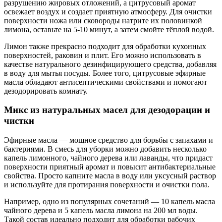
разрушению жировых отложений, а цитрусовый аромат
освежает воздух и создает приятную атмосферу. Для очистки
поверхности ножа или сковороды натрите их половинкой
лимона, оставьте на 5-10 минут, а затем смойте тёплой водой.
Лимон также прекрасно подходит для обработки кухонных
поверхностей, раковин и плит. Его можно использовать в
качестве натурального дезинфицирующего средства, добавляя
в воду для мытья посуды. Более того, цитрусовые эфирные
масла обладают антисептическими свойствами и помогают
дезодорировать комнату.
Микс из натуральных масел для дезодорации и
чистки
Эфирные масла — мощное средство для борьбы с запахами и
бактериями. В смесь для уборки можно добавить несколько
капель лимонного, чайного дерева или лаванды, что придаст
поверхности приятный аромат и повысит антибактериальные
свойства. Просто капните масла в воду или уксусный раствор
и используйте для протирания поверхности и очистки пола.
Например, одно из популярных сочетаний — 10 капель масла
чайного дерева и 5 капель масла лимона на 200 мл воды.
Такой состав идеально подходит для обработки рабочих