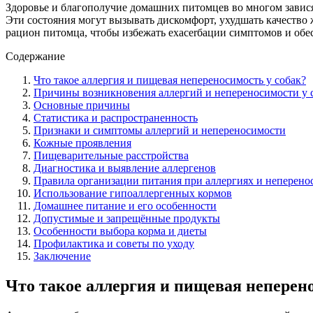
Здоровье и благополучие домашних питомцев во многом завися
Эти состояния могут вызывать дискомфорт, ухудшать качество
рацион питомца, чтобы избежать exacerбации симптомов и обе
Содержание
Что такое аллергия и пищевая непереносимость у собак?
Причины возникновения аллергий и непереносимости у 
Основные причины
Статистика и распространенность
Признаки и симптомы аллергий и непереносимости
Кожные проявления
Пищеварительные расстройства
Диагностика и выявление аллергенов
Правила организации питания при аллергиях и неперено
Использование гипоаллергенных кормов
Домашнее питание и его особенности
Допустимые и запрещённые продукты
Особенности выбора корма и диеты
Профилактика и советы по уходу
Заключение
Что такое аллергия и пищевая неперено