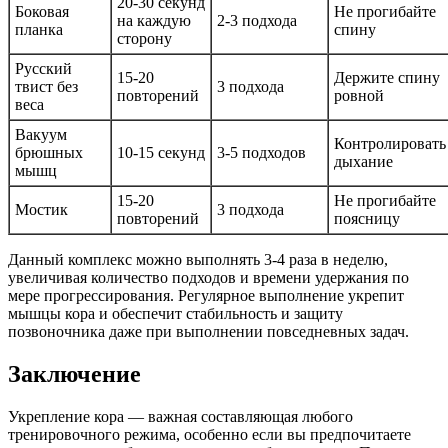
20-30 секунд
Боковая
Не прогибайте
на каждую
2-3 подхода
планка
спину
сторону
Русский
15-20
Держите спину
твист без
3 подхода
повторений
ровной
веса
Вакуум
Контролировать
брюшных
10-15 секунд
3-5 подходов
дыхание
мышц
15-20
Не прогибайте
Мостик
3 подхода
повторений
поясницу
Данный комплекс можно выполнять 3-4 раза в неделю,
увеличивая количество подходов и времени удержания по
мере прогрессирования. Регулярное выполнение укрепит
мышцы кора и обеспечит стабильность и защиту
позвоночника даже при выполнении повседневных задач.
Заключение
Укрепление кора — важная составляющая любого
тренировочного режима, особенно если вы предпочитаете