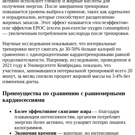
активно использует глюкозу и жирные кислоты для
получения энергии. После завершения тренировки
повышается уровень выброса гормонов, таких как адреналин
и норадреналин, которые способствуют расщеплению
жировых запасов. Этот эффект называется «послеэффектом»
или эффектом EPOC (excess post-exercise oxygen consumption)
— увеличенным потреблением кислорода после тренировки.
Научные исследования показывают, что интервальные
тренировки могут сжигать до 30-50% больше калорий по
сравнению с однопроцентными кардиотренировками равной
продолжительности. Например, исследование, проведенное в
2021 году в Университете Кембриджа, показало, что
участники, занимавшиеся интервальной тренировкой всего 20
минут, за месяц снизили процент жировой массы на 3-4% без
изменения диеты.
Преимущества по сравнению с равномерными
кардиосессиями
Более эффективное сжигание жира
— благодаря
плавающим интенсивностям, организм потребляет
энергию более активно, что ускоряет потерю лишних
килограммов.
Экономия времени
— короткие, но интенсивные