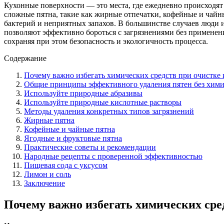
Кухонные поверхности — это места, где ежедневно происходят
сложные пятна, такие как жирные отпечатки, кофейные и чайны
бактерий и неприятных запахов. В большинстве случаев люди 
позволяют эффективно бороться с загрязнениями без применени
сохраняя при этом безопасность и экологичность процесса.
Содержание
Почему важно избегать химических средств при очистке
Общие принципы эффективного удаления пятен без хим
Используйте природные абразивы
Используйте природные кислотные растворы
Методы удаления конкретных типов загрязнений
Жирные пятна
Кофейные и чайные пятна
Ягодные и фруктовые пятна
Практические советы и рекомендации
Народные рецепты с проверенной эффективностью
Пищевая сода с уксусом
Лимон и соль
Заключение
Почему важно избегать химических сре