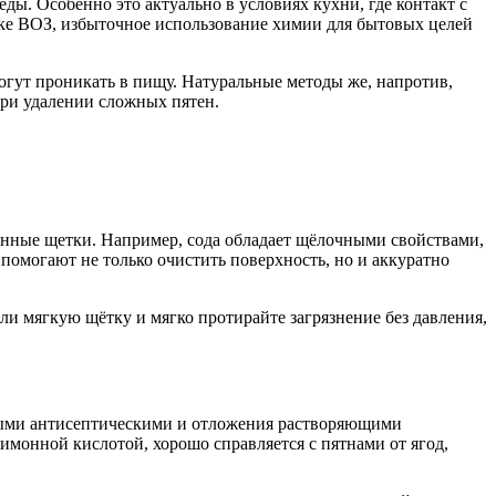
ы. Особенно это актуально в условиях кухни, где контакт с
ике ВОЗ, избыточное использование химии для бытовых целей
могут проникать в пищу. Натуральные методы же, напротив,
при удалении сложных пятен.
вянные щетки. Например, сода обладает щёлочными свойствами,
помогают не только очистить поверхность, но и аккуратно
и мягкую щётку и мягко протирайте загрязнение без давления,
ьными антисептическими и отложения растворяющими
монной кислотой, хорошо справляется с пятнами от ягод,