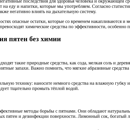
гативные последствия для здоровья человека и окружающей сред
 на еду и напитки, которые мы употребляем. Согласно статист
акже негативно влиять на дыхательную систему.
ностях опасные остатки, которые со временем накапливаются и 
ю превосходят химические средства по эффективности, особенно 
я пятен без химии
одят такие природные средства, как сода, мелкая соль и дере
ятные запахи. Важно помнить, что мягкие абразивные средства 
льную технику: наносите немного средства на влажную губку ил
едует тщательно промыть тёплой водой.
 эффективные методы борьбы с пятнами. Они обладают натурал
х пятен и дезинфекции поверхности. Лимонный сок, богатый ли