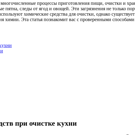
 многочисленные процессы приготовления пищи, очистки и хране
е пятна, следы от ягод и овощей. Эти загрязнения не только по
используют химические средства для очистки, однако существуе
я химии. Эта статья познакомит вас с проверенными способами 
 кухни
ии
дств при очистке кухни