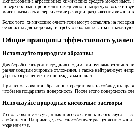
Использование агрессивных химических средств может иметь не
поверхностями происходит ежедневно и напрямую воздействует
может вызывать аллергические реакции, раздражения кожи, а т
Более того, химические очистители могут оставлять на поверх
безопасны для здоровья, не требуют больших затрат и зачасту
Общие принципы эффективного удалени
Используйте природные абразивы
Для борьбы с жиром и трудновыводимыми пятнами отлично подх
разлагающими жировые отложения, а также нейтрализует непри
убрать загрязнение, не повреждая материал.
При использовании абразивных средств важно соблюдать прави
чтобы не поцарапать поверхность. После этого поверхность сл
Используйте природные кислотные растворы
Использование уксуса, лимонного сока или кислого соуса —
свойствами. Например, уксус способствует расщеплению жирны
кофе или чая.