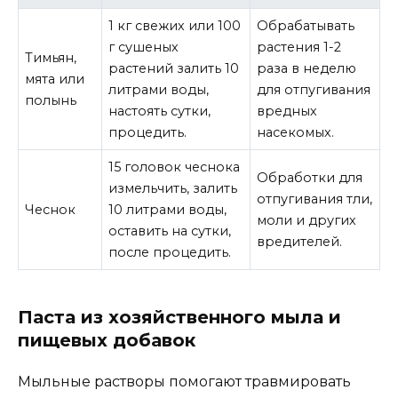
1 кг свежих или 100
Обрабатывать
г сушеных
растения 1-2
Тимьян,
растений залить 10
раза в неделю
мята или
литрами воды,
для отпугивания
полынь
настоять сутки,
вредных
процедить.
насекомых.
15 головок чеснока
Обработки для
измельчить, залить
отпугивания тли,
Чеснок
10 литрами воды,
моли и других
оставить на сутки,
вредителей.
после процедить.
Паста из хозяйственного мыла и
пищевых добавок
Мыльные растворы помогают травмировать