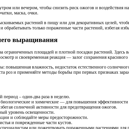
тром или вечером, чтобы снизить риск ожогов и воздействия н
атки, маска, очки.
рыскиваемых растений в пищу или для декоративных целей, что
и обрабатывать только пораженные части растений, избегая изб
него выращивания
-за ограниченных площадей и плотной посадки растений. Здесь 
осмотр и своевременная реакция — залог сохранения красивого и
ы: повышенная влажность, недостаток естественного солнечног
ста роз и применяйте методы борьбы при первых признаках зара
й период – один-два раза в неделю.
 биологические и химические — для повышения эффективности
избегая солнечной активности для предотвращения ожогов.
ный уровень освещенности.
кции и соблюдайте меры предосторожности.
истья и поврежденные части кустов.
 к специалистам или пожертвовать пораженными растениями для 