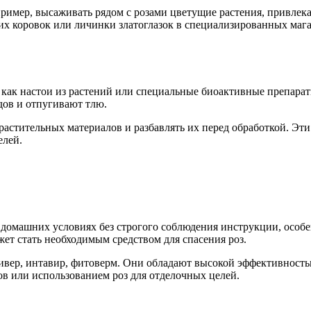
апример, высаживать рядом с розами цветущие растения, привле
х коровок или личинки златоглазок в специализированных мага
как настои из растений или специальные биоактивные препарат
дов и отпугивают тлю.
астительных материалов и разбавлять их перед обработкой. Эти
елей.
домашних условиях без строгого соблюдения инструкции, особе
т стать необходимым средством для спасения роз.
тивер, интавир, фитоверм. Они обладают высокой эффективност
в или использованием роз для отделочных целей.