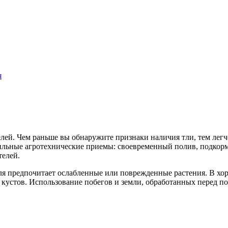
я
ей. Чем раньше вы обнаружите признаки наличия тли, тем легче
вильные агротехнические приемы: своевременный полив, подкор
телей.
тля предпочитает ослабленные или поврежденные растения. В х
 кустов. Использование побегов и земли, обработанных перед п