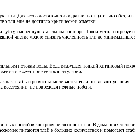
а тли. Для этого достаточно аккуратно, но тщательно обходить
тво тли еще не достигло критической отметки.
 губку, смоченную в мыльном растворе. Такой метод потребует
лярной чистке можно снизить численность тли до минимальных 
льным потокам воды. Вода разрушает тонкий хитиновый покров 
ажения и может применяться регулярно.
ак как тля быстро восстанавливается, если позволяют условия. 
на расстоянии, не повреждая нежные побеги.
гичных способов контроля численности тли. В домашних услови
асекомые питаются тлей в больших количествах и помогают стаб