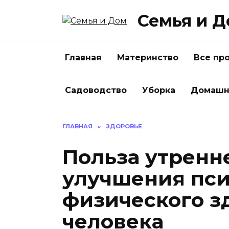
Перейти
Семья и 
к
содержанию
Главная
Материнство
Все пр
Садоводство
Уборка
Домашн
ГЛАВНАЯ
»
ЗДОРОВЬЕ
Польза утренн
улучшения пси
физического з
человека