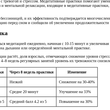
 с тревогой и стрессом. Медитативные практики помогают умен
ия и ментальной релаксации, входящие в медитативные практик
 бессонницей, и их эффективность подтверждается многочисле
ацию перед сном и сообщили об увеличении продолжительности 
ика
ься медитацией ежедневно, начиная с 10-15 минут и увеличива
ся на дыхании или определённой ментальной практике.
ации растёт, доля взрослых, отмечающих снижение уровня стресс
 4–8 недель регулярных занятий уровень их тревожности снизилс
ки
Через 8 недель практики
Изменение
Низкий
Снижение на 30-40%
Средне 20 минут
Улучшение на 33%
з 5
Средний балл 4.2 из 5
Повышение на 30%