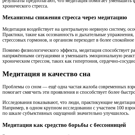
результаты предполагают, что медитация помогает уменьшить 
хронического стресса.
Механизмы снижения стресса через медитацию
Медитация воздействует на центральную нервную систему, осо
Практики, такие как осознанность и дыхательные упражнения,
стрессовых гормонов, и организм переходит в более спокойное
Помимо физиологического эффекта, медитация способствует ра
напряжёнными ситуациями и уменьшать эмоциональную реактив
хроническим стрессом, таких как гипертония, сердечно-сосудис
Медитация и качество сна
Проблемы со сном — ещё одна частая жалоба современных взро
помогает смягчить эти проявления и способствует более быстр
Исследования показывают, что люди, практикующие медитацию
Например, в одном крупном исследовании с участием 100 взро
по шкале субъективных ощущений значительно улучшилось.
Медитация как средство борьбы с бессонницей