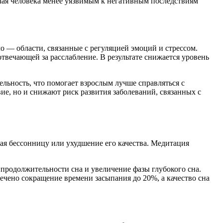
лая человека менее уязвимым к негативным последствиям
 — области, связанные с регуляцией эмоций и стрессом.
твечающей за расслабление. В результате снижается уровень
льность, что помогает взрослым лучше справляться с
е, но и снижают риск развития заболеваний, связанных с
ая бессонницу или ухудшение его качества. Медитация
родолжительности сна и увеличение фазы глубокого сна.
чено сокращение времени засыпания до 20%, а качество сна