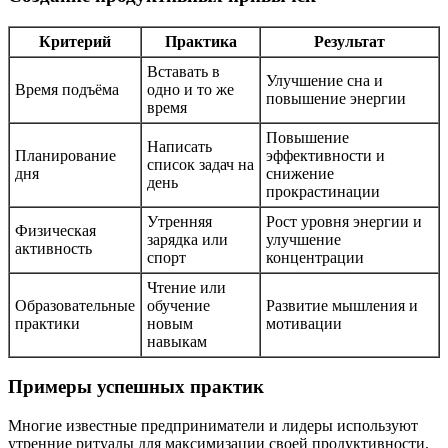
Критерий
Практика
Результат
Вставать в
Улучшение сна и
Время подъёма
одно и то же
повышение энергии
время
Повышение
Написать
Планирование
эффективности и
список задач на
дня
снижение
день
прокрастинации
Утренняя
Рост уровня энергии и
Физическая
зарядка или
улучшение
активность
спорт
концентрации
Чтение или
Образовательные
обучение
Развитие мышления и
практики
новым
мотивации
навыкам
Примеры успешных практик
Многие известные предприниматели и лидеры используют
утренние ритуалы для максимизации своей продуктивности.