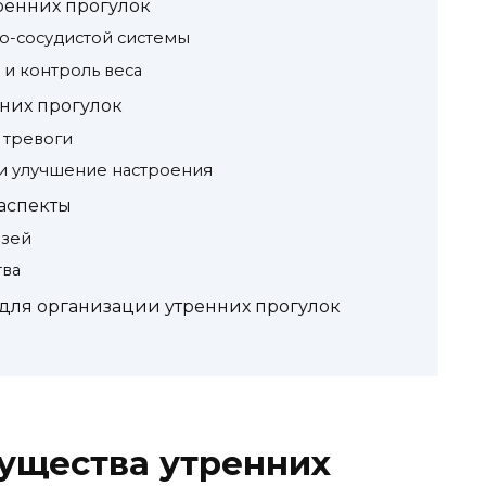
ренних прогулок
о-сосудистой системы
и контроль веса
них прогулок
 тревоги
 улучшение настроения
аспекты
язей
тва
ля организации утренних прогулок
ущества утренних