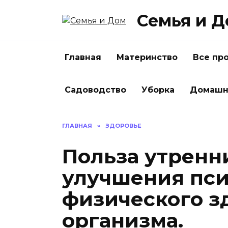
Перейти
Семья и 
к
содержанию
Главная
Материнство
Все пр
Садоводство
Уборка
Домашн
ГЛАВНАЯ
»
ЗДОРОВЬЕ
Польза утренн
улучшения пси
физического з
организма.