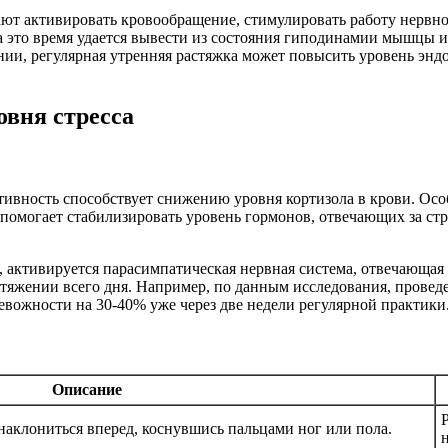
ют активировать кровообращение, стимулировать работу нерв
за это время удается вывести из состояния гиподинамии мышцы и
и, регулярная утренняя растяжка может повысить уровень энд
овня стресса
ивность способствует снижению уровня кортизола в крови. Особ
 помогает стабилизировать уровень гормонов, отвечающих за ст
, активируется парасимпатическая нервная система, отвечающая 
тяжении всего дня. Например, по данным исследования, проведе
вожности на 30-40% уже через две недели регулярной практики
Описание
 наклониться вперед, коснувшись пальцами ног или пола.