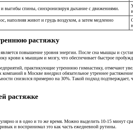
ы и выгибы спины, синхронизируя дыхание с движениями.
и
с, наполняя живот и грудь воздухом, а затем медленно
утреннюю растяжку
является повышение уровня энергии. После сна мышцы и сустав
оку крови к мышцам и мозгу, что обеспечивает быстрое пробуж
предприятий, практикующие утреннюю гимнастику, отмечают уве
 компаний в Москве внедрил обязательное утреннее растяжение 
ьности снизился примерно на 30%. Такой подход подтверждает, 
ей растяжке
гулярно и в одно и то же время. Можно выделить 10-15 минут с
привык и воспринимал это как часть ежедневной рутины.