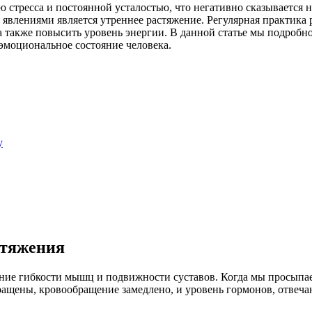
 стресса и постоянной усталостью, что негативно сказывается н
влениями является утреннее растяжение. Регулярная практика р
 а также повысить уровень энергии. В данной статье мы подроб
эмоциональное состояние человека.
у
стяжения
ие гибкости мышц и подвижности суставов. Когда мы просыпаем
щены, кровообращение замедлено, и уровень гормонов, отвечающ