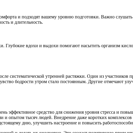
омфорта и подходят вашему уровню подготовки. Важно слушать 
ость и длительность.
. Глубокие вдохи и выдохи помогают насытить организм кисло
ле систематической утренней растяжки. Один из участников пр
 чувство бодрости утром стало постоянным. Другие отмечают ул
очень эффективное средство для снижения уровня стресса и пов
ми и опытом тысяч людей. Внедрение даже коротких комплексов
едстоящему дню, улучшить настроение и повысить работоспособн
ений и делать их ежедневно. Это создаст позитивную привычку,