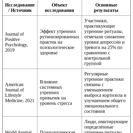
Исследование
Объект
Основные
/ Источник
исследования
результаты
Участники,
практикующие
Эффект утренних
утренние ритуалы,
Journal of
рутинизированных
отмечали снижение
Positive
практик на
уровня депрессии и
Psychology,
психологическое
тревоги на 25% по
2019
здоровье
сравнению с
контрольной
группой
Регулярные
утренние практики
Влияние
American
связаны с
системных
Journal of
уменьшением
утренних
Lifestyle
выброса кортизола и
привычек на
Medicine, 2021
улучшением общего
уровень стресса
эмоционального
состояния
Люди, имитирующие
определённые
World Journal
Психологическая
утренние ритуалы,