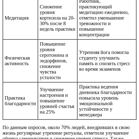
Работник,
Снижение
практикующий
уровня
медитацию ежедневно,
Медитация
кортизола на 20-
отметил уменьшение
30% после 8
тревожности и
недель практики
повышение
концентрации
Повышение
уровня
Утренняя йога помогла
серотонина и
Физическая
студенту улучшить
эндорфинов,
активность
память и снизить стресс
снижение
во время экзаменов
чувства
усталости
Практика ведения
Улучшение
дневника благодарности
настроения и
Практика
повысила уровень
повышение
благодарности
эмоциональной
уровней счастья
устойчивости у
на 25%
менеджера
По данным опросов, около 70% людей, внедривших в свою
жизнь регулярные утренние ритуалы, отметили улучшение
общего самочувствия и снижение уровня стресса. Также